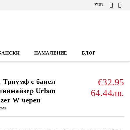
EUR
БАНСКИ
НАМАЛЕНИЕ
БЛОГ
€32.95
 Триумф с банел
инимайзер Urban
64.44лв.
zer W черен
0955