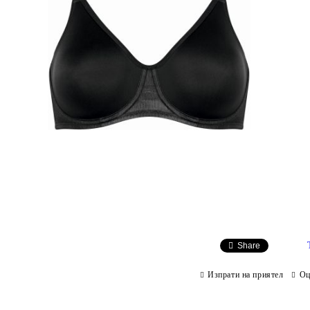
Share
Изпрати на приятел
Оц