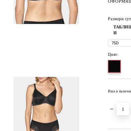
ОФОРМЯЩ
Размери су
ТАБЛИЦ
И
Цвят:
Има в наличн