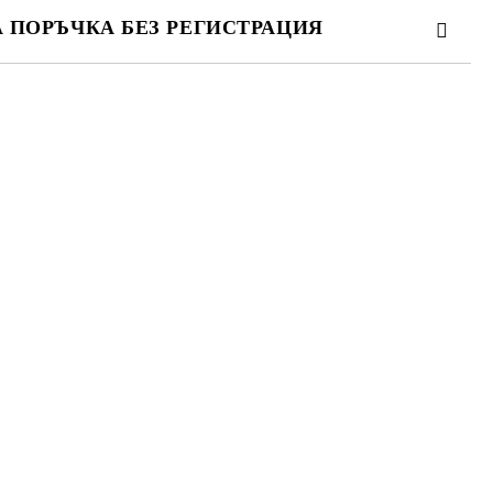
А ПОРЪЧКА БЕЗ РЕГИСТРАЦИЯ
ПЪЛНЕТЕ 3 ПОЛЕТА
 свържем с вас в рамките на работния ден.