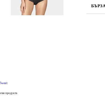
БЪРЗ
САМО ПО
Ние ще се
Tweet
ени продукта