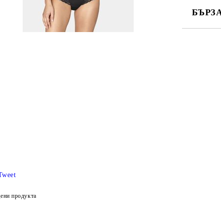
БЪРЗ
САМО ПО
Ние ще се
Tweet
ени продукта