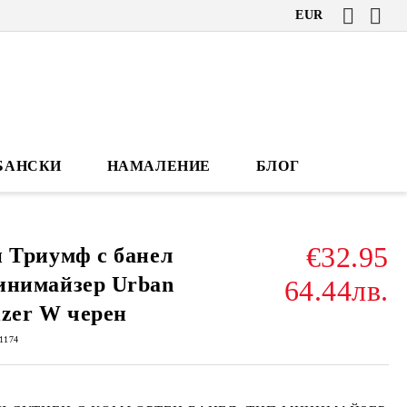
EUR
БАНСКИ
НАМАЛЕНИЕ
БЛОГ
€32.95
 Триумф с банел
инимайзер Urban
64.44лв.
zer W черен
1174