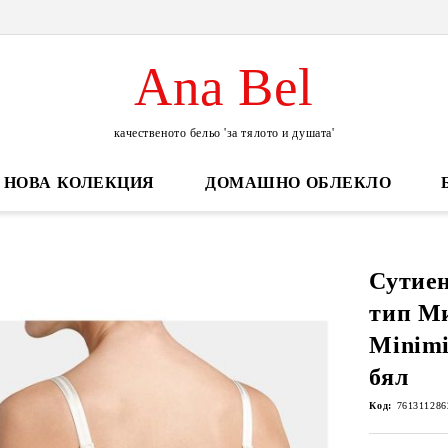
Ana Bel
качественото бельо 'за тялото и душата'
НОВА КОЛЕКЦИЯ
ДОМАШНО ОБЛЕКЛО
Сутиен
тип М
Minim
бял
Код:
761311286