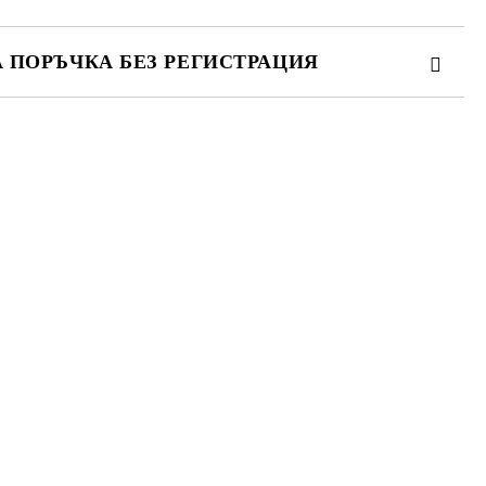
А ПОРЪЧКА БЕЗ РЕГИСТРАЦИЯ
ПЪЛНЕТЕ 3 ПОЛЕТА
 свържем с вас в рамките на работния ден.