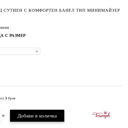
 СУТИЕН С КОМФОРТЕН БАНЕЛ ТИП МИНИМАЙЗЕР
тиени:
А С РАЗМЕР
ост
3
броя
Добави в желани