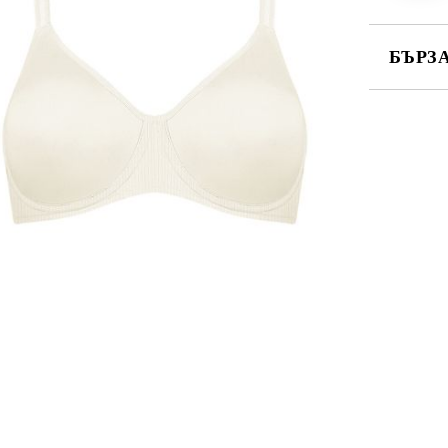
БЪРЗ
САМО ПО
Ние ще се