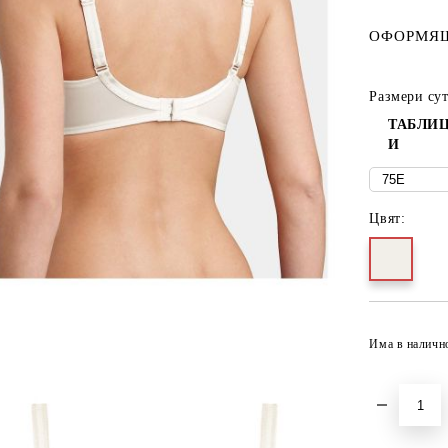
ОФОРМЯЩ
Размери су
ТАБЛИЦ
И
Цвят:
Има в наличн