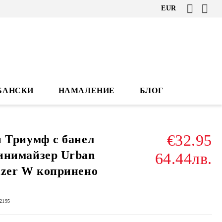
EUR
БАНСКИ
НАМАЛЕНИЕ
БЛОГ
€32.95
 Триумф с банел
инимайзер Urban
64.44лв.
izer W копринено
2195