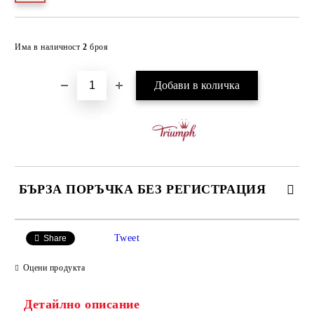
Добави в желани
Има в наличност
2
броя
БЪРЗА ПОРЪЧКА БЕЗ РЕГИСТРАЦИЯ
САМО ПОПЪЛНЕТЕ 3 ПОЛЕТА
Tweet
Share
Оцени продукта
Детайлно описание