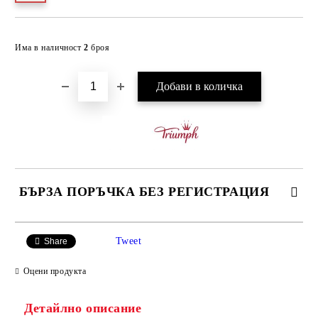
Добави в желани
Има в наличност
2
броя
БЪРЗА ПОРЪЧКА БЕЗ РЕГИСТРАЦИЯ
САМО ПОПЪЛНЕТЕ 3 ПОЛЕТА
Tweet
Share
Оцени продукта
Детайлно описание