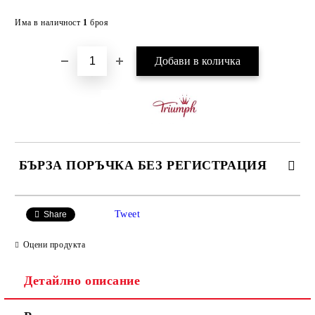
Добави в желани
Има в наличност
1
броя
БЪРЗА ПОРЪЧКА БЕЗ РЕГИСТРАЦИЯ
САМО ПОПЪЛНЕТЕ 3 ПОЛЕТА
Tweet
Share
Оцени продукта
Детайлно описание
Ние ще се свържем с вас в рамките на работния ден.