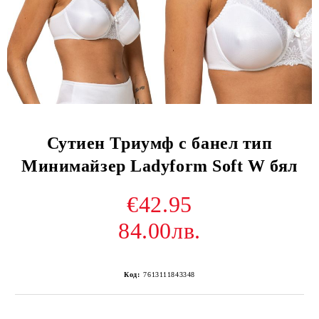
Сутиен Триумф с банел тип
Минимайзер Ladyform Soft W бял
€42.95
84.00лв.
Код:
7613111843348