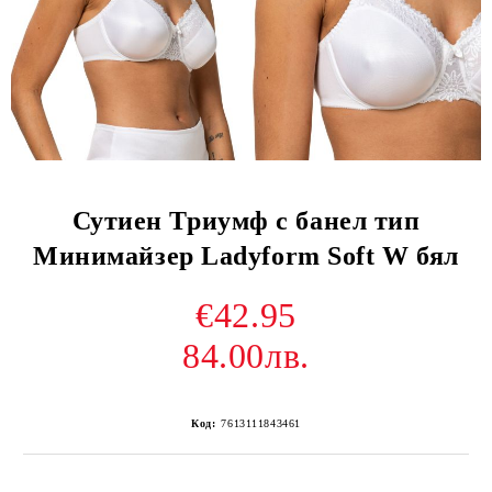
Сутиен Триумф с банел тип
Минимайзер Ladyform Soft W бял
€42.95
84.00лв.
Код:
7613111843461