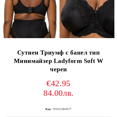
Сутиен Триумф с банел тип
Минимайзер Ladyform Soft W
черен
€42.95
84.00лв.
Код:
7613111843577