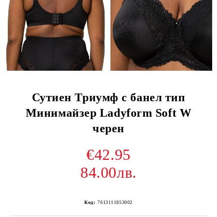
Сутиен Триумф с банел тип
Минимайзер Ladyform Soft W
черен
€42.95
84.00лв.
Код:
7613111853002