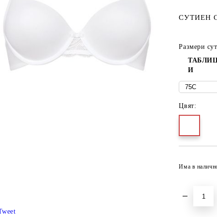
СУТИЕН 
Размери су
ТАБЛИЦ
И
Цвят:
Има в наличн
Tweet