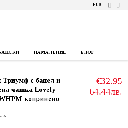
EUR
БАНСКИ
НАМАЛЕНИЕ
БЛОГ
€32.95
 Триумф с банел и
на чашка Lovely
64.44лв.
 WHPM копринено
7726