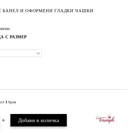
С БАНЕЛ И ОФОРМЕНИ ГЛАДКИ ЧАШКИ
тиени:
А С РАЗМЕР
ост
3
броя
Добави в желани