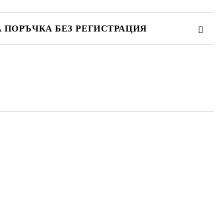
А ПОРЪЧКА БЕЗ РЕГИСТРАЦИЯ
ПЪЛНЕТЕ 3 ПОЛЕТА
 свържем с вас в рамките на работния ден.