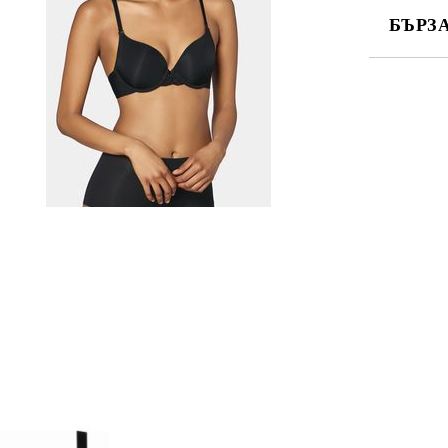
БЪРЗ
САМО ПО
Ние ще се