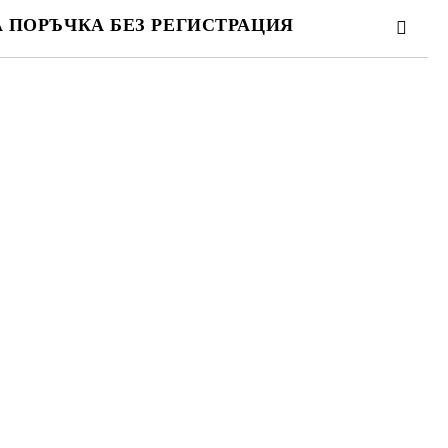
А ПОРЪЧКА БЕЗ РЕГИСТРАЦИЯ
ПЪЛНЕТЕ 3 ПОЛЕТА
 свържем с вас в рамките на работния ден.