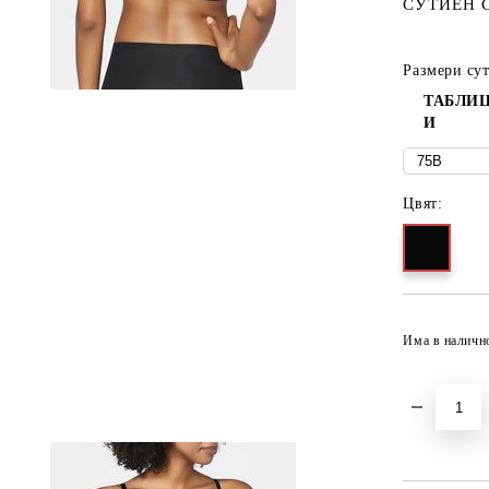
СУТИЕН 
Размери су
ТАБЛИЦ
И
Цвят:
Има в наличн