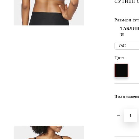
СУТИЕН 
Размери су
ТАБЛИЦ
И
Цвят:
Има в наличн