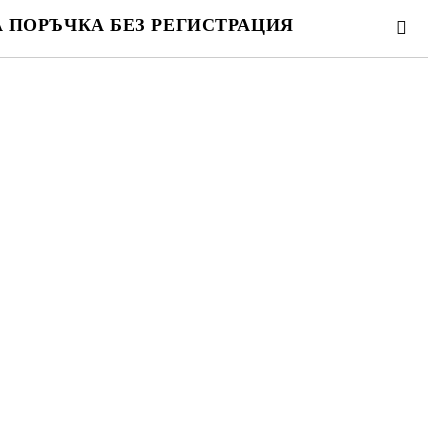
А ПОРЪЧКА БЕЗ РЕГИСТРАЦИЯ
ПЪЛНЕТЕ 3 ПОЛЕТА
 свържем с вас в рамките на работния ден.