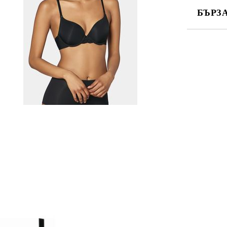
БЪРЗ
САМО ПО
Ние ще се