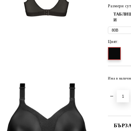
Размери су
ТАБЛИЦ
И
Цвят:
Има в наличн
БЪРЗ