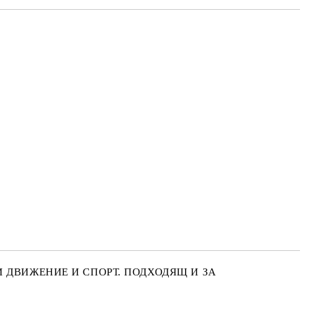
ПЪЛНЕТЕ 3 ПОЛЕТА
 свържем с вас в рамките на работния ден.
 ДВИЖЕНИЕ И СПОРТ. ПОДХОДЯЩ И ЗА