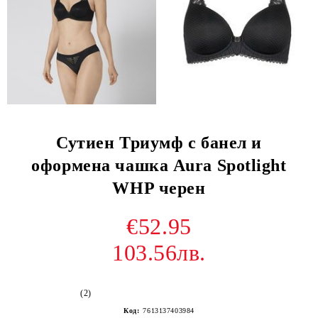
Сутиен Триумф с банел и
оформена чашка Aura Spotlight
WHP черен
€52.95
103.56лв.
(2)
Код:
7613137403984